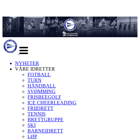
Veksle
navigasjon
NYHETER
VÅRE IDRETTER
FOTBALL
TURN
HÅNDBALL
SVØMMING
FRISBEEGOLF
ICE CHEERLEADING
FRIIDRETT
TENNIS
BRETTGRUPPE
SKI
BARNEIDRETT
LØP