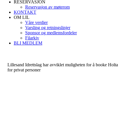
RESERVASJON
Reservasjon av møterom
KONTAKT
OM LIL
Våre verdier
Varsling og retningslinjer
Sponsor og medlemsfordeler
Filarkiv
BLI MEDLEM
Lillesand Idrettslag har avviklet muligheten for å booke Holta
for privat personer