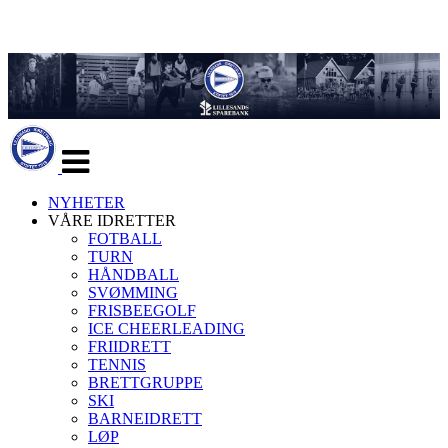
Veksle
navigasjon
NYHETER
VÅRE IDRETTER
FOTBALL
TURN
HÅNDBALL
SVØMMING
FRISBEEGOLF
ICE CHEERLEADING
FRIIDRETT
TENNIS
BRETTGRUPPE
SKI
BARNEIDRETT
LØP