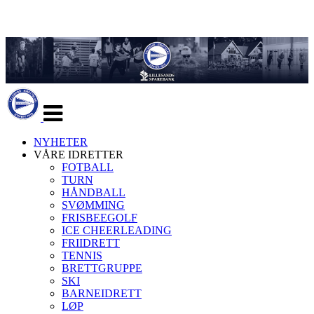
Veksle
navigasjon
NYHETER
VÅRE IDRETTER
FOTBALL
TURN
HÅNDBALL
SVØMMING
FRISBEEGOLF
ICE CHEERLEADING
FRIIDRETT
TENNIS
BRETTGRUPPE
SKI
BARNEIDRETT
LØP