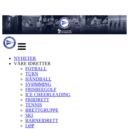
Veksle
navigasjon
NYHETER
VÅRE IDRETTER
FOTBALL
TURN
HÅNDBALL
SVØMMING
FRISBEEGOLF
ICE CHEERLEADING
FRIIDRETT
TENNIS
BRETTGRUPPE
SKI
BARNEIDRETT
LØP