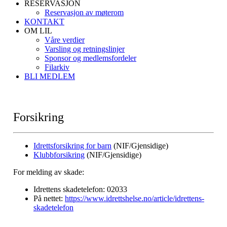
RESERVASJON
Reservasjon av møterom
KONTAKT
OM LIL
Våre verdier
Varsling og retningslinjer
Sponsor og medlemsfordeler
Filarkiv
BLI MEDLEM
Forsikring
Idrettsforsikring for barn
(NIF/Gjensidige)
Klubbforsikring
(NIF/Gjensidige)
For melding av skade:
Idrettens skadetelefon: 02033
På nettet:
https://www.idrettshelse.no/article/idrettens-
skadetelefon