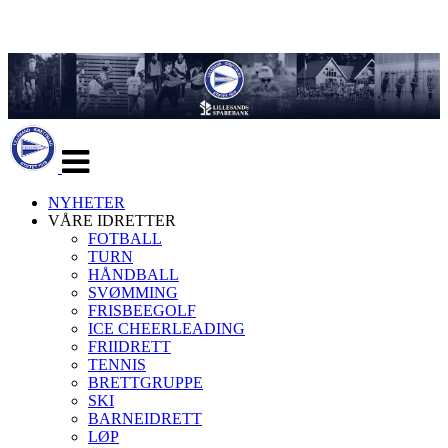
Veksle
navigasjon
NYHETER
VÅRE IDRETTER
FOTBALL
TURN
HÅNDBALL
SVØMMING
FRISBEEGOLF
ICE CHEERLEADING
FRIIDRETT
TENNIS
BRETTGRUPPE
SKI
BARNEIDRETT
LØP