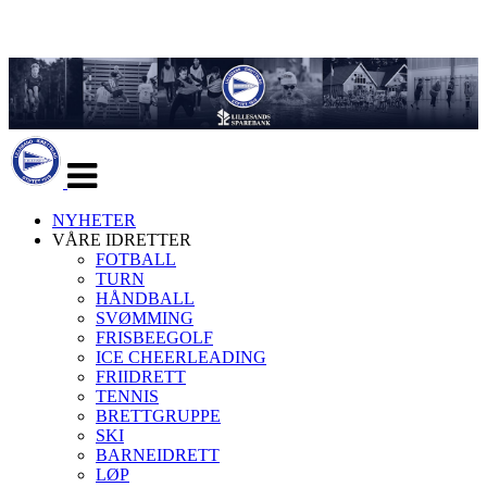
Veksle
navigasjon
NYHETER
VÅRE IDRETTER
FOTBALL
TURN
HÅNDBALL
SVØMMING
FRISBEEGOLF
ICE CHEERLEADING
FRIIDRETT
TENNIS
BRETTGRUPPE
SKI
BARNEIDRETT
LØP