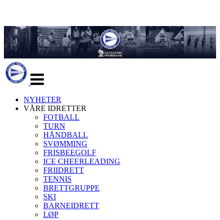
Veksle
navigasjon
NYHETER
VÅRE IDRETTER
FOTBALL
TURN
HÅNDBALL
SVØMMING
FRISBEEGOLF
ICE CHEERLEADING
FRIIDRETT
TENNIS
BRETTGRUPPE
SKI
BARNEIDRETT
LØP