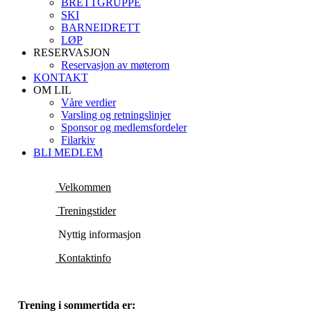
BRETTGRUPPE
SKI
BARNEIDRETT
LØP
RESERVASJON
Reservasjon av møterom
KONTAKT
OM LIL
Våre verdier
Varsling og retningslinjer
Sponsor og medlemsfordeler
Filarkiv
BLI MEDLEM
Velkommen
Treningstider
Nyttig informasjon
Kontaktinfo
Trening i sommertida er: