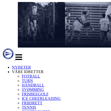
Veksle
navigasjon
NYHETER
VÅRE IDRETTER
FOTBALL
TURN
HÅNDBALL
SVØMMING
FRISBEEGOLF
ICE CHEERLEADING
FRIIDRETT
TENNIS