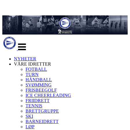
Veksle
navigasjon
NYHETER
VÅRE IDRETTER
FOTBALL
TURN
HÅNDBALL
SVØMMING
FRISBEEGOLF
ICE CHEERLEADING
FRIIDRETT
TENNIS
BRETTGRUPPE
SKI
BARNEIDRETT
LØP