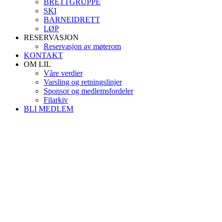
BRETTGRUPPE
SKI
BARNEIDRETT
LØP
RESERVASJON
Reservasjon av møterom
KONTAKT
OM LIL
Våre verdier
Varsling og retningslinjer
Sponsor og medlemsfordeler
Filarkiv
BLI MEDLEM