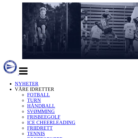
Veksle
navigasjon
NYHETER
VÅRE IDRETTER
FOTBALL
TURN
HÅNDBALL
SVØMMING
FRISBEEGOLF
ICE CHEERLEADING
FRIIDRETT
TENNIS