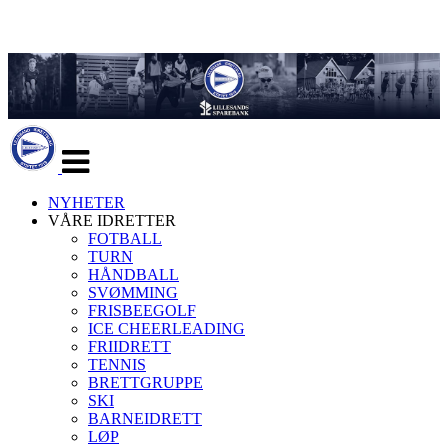
Veksle
navigasjon
NYHETER
VÅRE IDRETTER
FOTBALL
TURN
HÅNDBALL
SVØMMING
FRISBEEGOLF
ICE CHEERLEADING
FRIIDRETT
TENNIS
BRETTGRUPPE
SKI
BARNEIDRETT
LØP