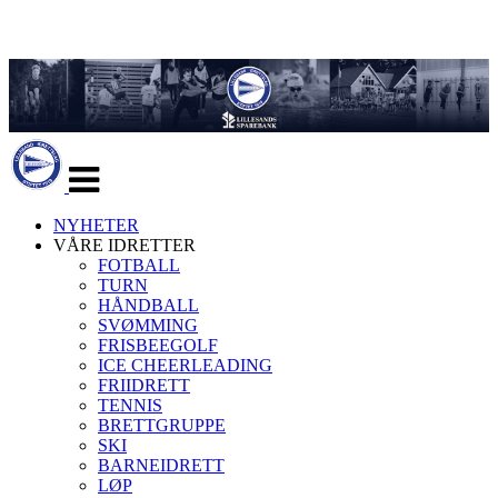
Veksle
navigasjon
NYHETER
VÅRE IDRETTER
FOTBALL
TURN
HÅNDBALL
SVØMMING
FRISBEEGOLF
ICE CHEERLEADING
FRIIDRETT
TENNIS
BRETTGRUPPE
SKI
BARNEIDRETT
LØP