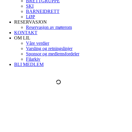
BRETTGRUPPE
SKI
BARNEIDRETT
LØP
RESERVASJON
Reservasjon av møterom
KONTAKT
OM LIL
Våre verdier
Varsling og retningslinjer
Sponsor og medlemsfordeler
Filarkiv
BLI MEDLEM