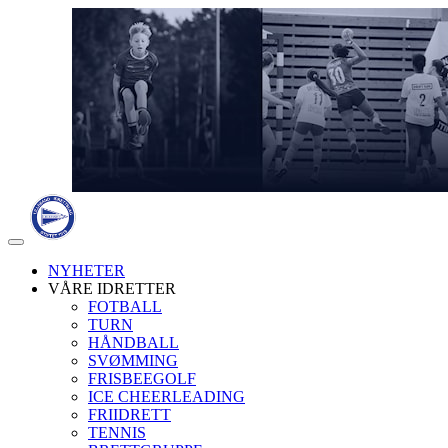
Veksle
navigasjon
NYHETER
VÅRE IDRETTER
FOTBALL
TURN
HÅNDBALL
SVØMMING
FRISBEEGOLF
ICE CHEERLEADING
FRIIDRETT
TENNIS