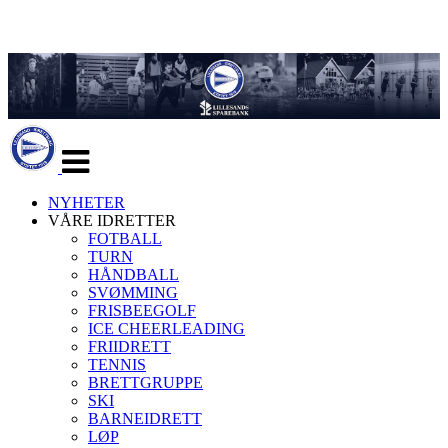
Veksle
navigasjon
NYHETER
VÅRE IDRETTER
FOTBALL
TURN
HÅNDBALL
SVØMMING
FRISBEEGOLF
ICE CHEERLEADING
FRIIDRETT
TENNIS
BRETTGRUPPE
SKI
BARNEIDRETT
LØP