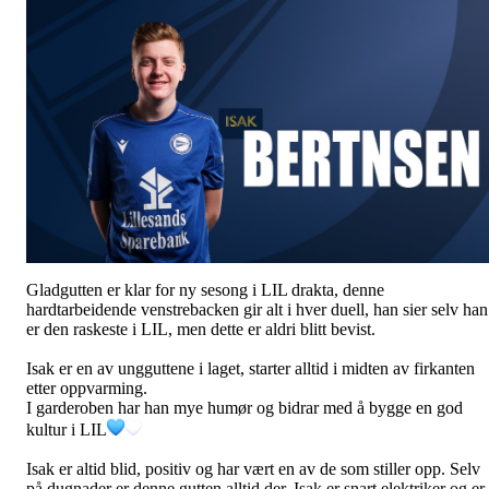
Gladgutten er klar for ny sesong i LIL drakta, denne
hardtarbeidende venstrebacken gir alt i hver duell, han sier selv han
er den raskeste i LIL, men dette er aldri blitt bevist.
Isak er en av ungguttene i laget, starter alltid i midten av firkanten
etter oppvarming.
I garderoben har han mye humør og bidrar med å bygge en god
kultur i LIL
Isak
er altid blid, positiv og har vært en av de som stiller opp. Selv
på dugnader er denne gutten alltid der. Isak er snart elektriker og er