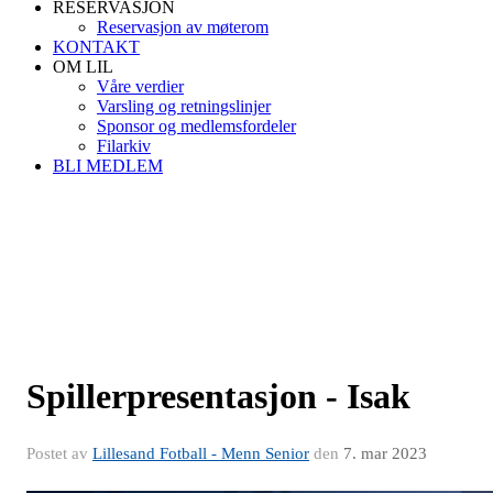
RESERVASJON
Reservasjon av møterom
KONTAKT
OM LIL
Våre verdier
Varsling og retningslinjer
Sponsor og medlemsfordeler
Filarkiv
BLI MEDLEM
Spillerpresentasjon - Isak
Postet av
Lillesand Fotball - Menn Senior
den
7. mar 2023