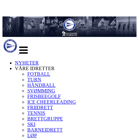
Veksle
navigasjon
NYHETER
VÅRE IDRETTER
FOTBALL
TURN
HÅNDBALL
SVØMMING
FRISBEEGOLF
ICE CHEERLEADING
FRIIDRETT
TENNIS
BRETTGRUPPE
SKI
BARNEIDRETT
LØP