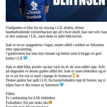
Gladgutten er klar for ny sesong i LIL drakta, denne
hardtarbeidende venstrebacken gir alt i hver duell, han sier selv han
er den raskeste i LIL, men dette er aldri blitt bevist.
Isak er en av ungguttene i laget, starter alltid i midten av firkanten
etter oppvarming.
I garderoben har han mye humør og bidrar med å bygge en god
kultur i LIL
Isak
er altid blid, positiv og har vært en av de som stiller opp. Selv
på dugnader er denne gutten alltid der. Isak er snart elektriker og er
en vi ser for oss er med i mange år fremover
Denne gutten har spilt i LIL fra barnefotballen opp til Senior, og vi
håper han er der resten av karrieren
Fakta:
Er i utdanning for å bli elektriker.
Fotballsko: Ett par raske sko
Favoritt mat: Husmannskost