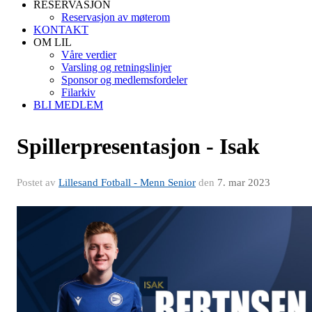
RESERVASJON
Reservasjon av møterom
KONTAKT
OM LIL
Våre verdier
Varsling og retningslinjer
Sponsor og medlemsfordeler
Filarkiv
BLI MEDLEM
Spillerpresentasjon - Isak
Postet av
Lillesand Fotball - Menn Senior
den
7. mar 2023