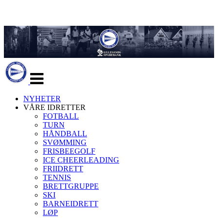
Veksle
navigasjon
NYHETER
VÅRE IDRETTER
FOTBALL
TURN
HÅNDBALL
SVØMMING
FRISBEEGOLF
ICE CHEERLEADING
FRIIDRETT
TENNIS
BRETTGRUPPE
SKI
BARNEIDRETT
LØP