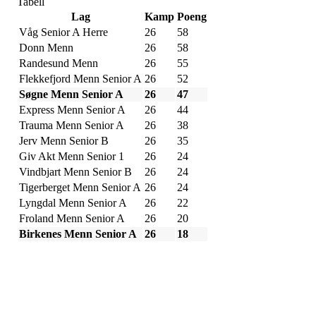
Tabell
Lag
Kamp
Poeng
Våg Senior A Herre
26
58
Donn Menn
26
58
Randesund Menn
26
55
Flekkefjord Menn Senior A
26
52
Søgne Menn Senior A
26
47
Express Menn Senior A
26
44
Trauma Menn Senior A
26
38
Jerv Menn Senior B
26
35
Giv Akt Menn Senior 1
26
24
Vindbjart Menn Senior B
26
24
Tigerberget Menn Senior A
26
24
Lyngdal Menn Senior A
26
22
Froland Menn Senior A
26
20
Birkenes Menn Senior A
26
18