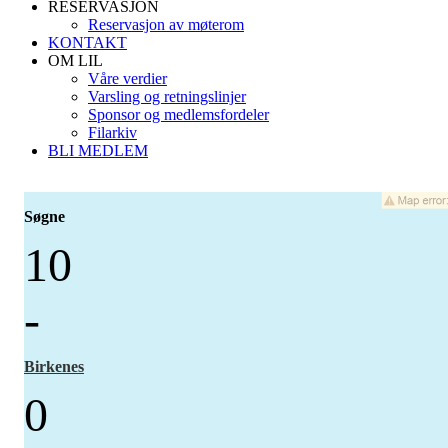
RESERVASJON
Reservasjon av møterom
KONTAKT
OM LIL
Våre verdier
Varsling og retningslinjer
Sponsor og medlemsfordeler
Filarkiv
BLI MEDLEM
Søgne
10
-
Birkenes
0