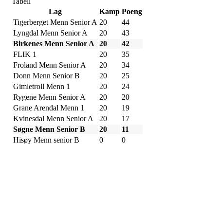
Tabell
Lag
Kamp
Poeng
Tigerberget Menn Senior A
20
44
Lyngdal Menn Senior A
20
43
Birkenes Menn Senior A
20
42
FLIK 1
20
35
Froland Menn Senior A
20
34
Donn Menn Senior B
20
25
Gimletroll Menn 1
20
24
Rygene Menn Senior A
20
20
Grane Arendal Menn 1
20
19
Kvinesdal Menn Senior A
20
17
Søgne Menn Senior B
20
11
Hisøy Menn senior B
0
0