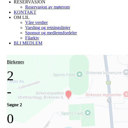
RESERVASJON
Reservasjon av møterom
KONTAKT
OM LIL
Våre verdier
Varsling og retningslinjer
Sponsor og medlemsfordeler
Filarkiv
BLI MEDLEM
Birkenes
2
-
Søgne 2
0