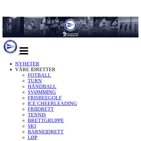
Veksle
navigasjon
NYHETER
VÅRE IDRETTER
FOTBALL
TURN
HÅNDBALL
SVØMMING
FRISBEEGOLF
ICE CHEERLEADING
FRIIDRETT
TENNIS
BRETTGRUPPE
SKI
BARNEIDRETT
LØP