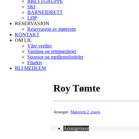
BRETTGRUPPE
SKI
BARNEIDRETT
LØP
RESERVASJON
Reservasjon av møterom
KONTAKT
OM LIL
Våre verdier
Varsling og retningslinjer
Sponsor og medlemsfordeler
Filarkiv
BLI MEDLEM
Roy Tømte
Arrangør:
Møterom 2. etasje
Arrangement