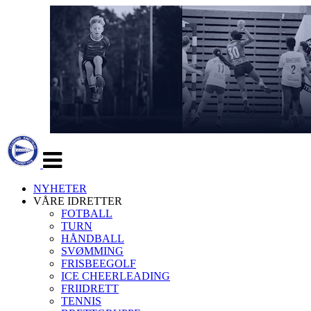
Veksle
navigasjon
NYHETER
VÅRE IDRETTER
FOTBALL
TURN
HÅNDBALL
SVØMMING
FRISBEEGOLF
ICE CHEERLEADING
FRIIDRETT
TENNIS