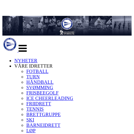
Veksle
navigasjon
NYHETER
VÅRE IDRETTER
FOTBALL
TURN
HÅNDBALL
SVØMMING
FRISBEEGOLF
ICE CHEERLEADING
FRIIDRETT
TENNIS
BRETTGRUPPE
SKI
BARNEIDRETT
LØP