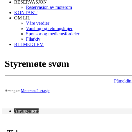
RESERVASJON
Reservasjon av møterom
KONTAKT
OM LIL
Våre verdier
Varsling og retningslinjer
Sponsor og medlemsfordeler
Filarkiv
BLI MEDLEM
Styremøte svøm
Påmeldin
Arrangør:
Møterom 2. etasje
Arrangement