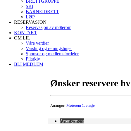
BRETTGRUPPE
SKI
BARNEIDRETT
LØP
RESERVASJON
Reservasjon av møterom
KONTAKT
OM LIL
Våre verdier
Varsling og retningslinjer
Sponsor og medlemsfordeler
Filarkiv
BLI MEDLEM
Ønsker reservere hvi
Arrangør:
Møterom 1. etasje
Arrangement