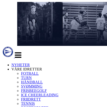
Veksle
navigasjon
NYHETER
VÅRE IDRETTER
FOTBALL
TURN
HÅNDBALL
SVØMMING
FRISBEEGOLF
ICE CHEERLEADING
FRIIDRETT
TENNIS