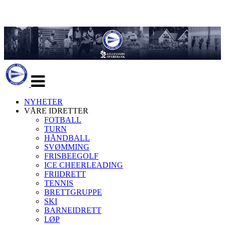
Veksle
navigasjon
NYHETER
VÅRE IDRETTER
FOTBALL
TURN
HÅNDBALL
SVØMMING
FRISBEEGOLF
ICE CHEERLEADING
FRIIDRETT
TENNIS
BRETTGRUPPE
SKI
BARNEIDRETT
LØP