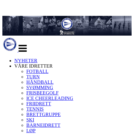
Veksle
navigasjon
NYHETER
VÅRE IDRETTER
FOTBALL
TURN
HÅNDBALL
SVØMMING
FRISBEEGOLF
ICE CHEERLEADING
FRIIDRETT
TENNIS
BRETTGRUPPE
SKI
BARNEIDRETT
LØP