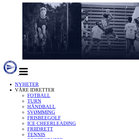
Veksle
navigasjon
NYHETER
VÅRE IDRETTER
FOTBALL
TURN
HÅNDBALL
SVØMMING
FRISBEEGOLF
ICE CHEERLEADING
FRIIDRETT
TENNIS