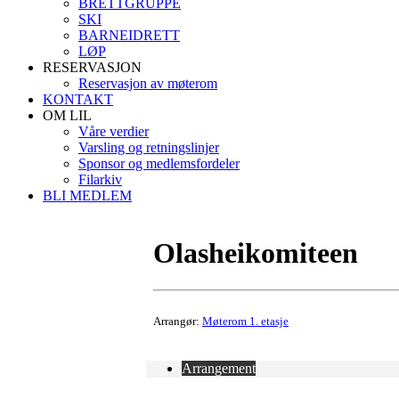
BRETTGRUPPE
SKI
BARNEIDRETT
LØP
RESERVASJON
Reservasjon av møterom
KONTAKT
OM LIL
Våre verdier
Varsling og retningslinjer
Sponsor og medlemsfordeler
Filarkiv
BLI MEDLEM
Olasheikomiteen
Arrangør:
Møterom 1. etasje
Arrangement