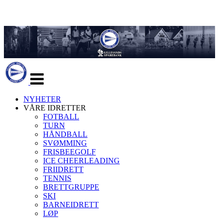
Veksle
navigasjon
NYHETER
VÅRE IDRETTER
FOTBALL
TURN
HÅNDBALL
SVØMMING
FRISBEEGOLF
ICE CHEERLEADING
FRIIDRETT
TENNIS
BRETTGRUPPE
SKI
BARNEIDRETT
LØP