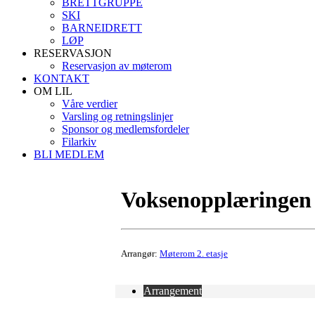
BRETTGRUPPE
SKI
BARNEIDRETT
LØP
RESERVASJON
Reservasjon av møterom
KONTAKT
OM LIL
Våre verdier
Varsling og retningslinjer
Sponsor og medlemsfordeler
Filarkiv
BLI MEDLEM
Voksenopplæringen
Arrangør:
Møterom 2. etasje
Arrangement