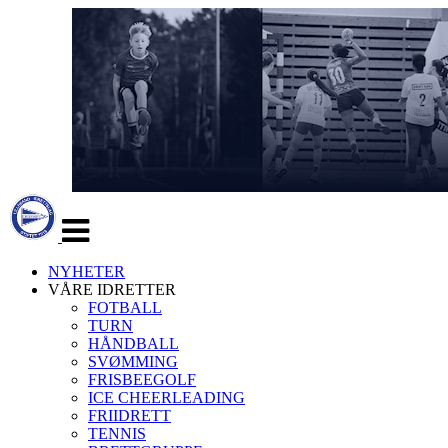
Veksle
navigasjon
NYHETER
VÅRE IDRETTER
FOTBALL
TURN
HÅNDBALL
SVØMMING
FRISBEEGOLF
ICE CHEERLEADING
FRIIDRETT
TENNIS