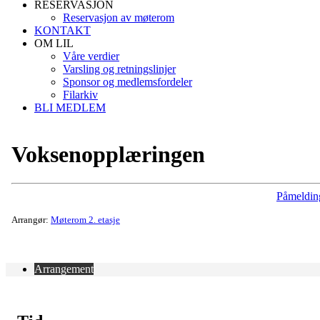
RESERVASJON
Reservasjon av møterom
KONTAKT
OM LIL
Våre verdier
Varsling og retningslinjer
Sponsor og medlemsfordeler
Filarkiv
BLI MEDLEM
Voksenopplæringen
Påmeldin
Arrangør:
Møterom 2. etasje
Arrangement