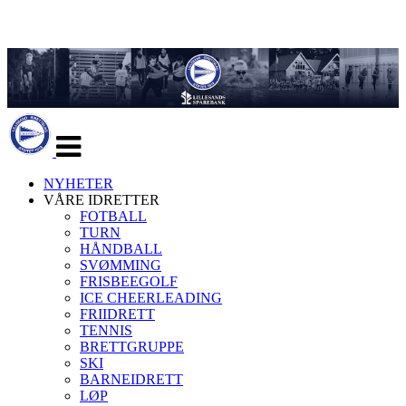
Veksle
navigasjon
NYHETER
VÅRE IDRETTER
FOTBALL
TURN
HÅNDBALL
SVØMMING
FRISBEEGOLF
ICE CHEERLEADING
FRIIDRETT
TENNIS
BRETTGRUPPE
SKI
BARNEIDRETT
LØP