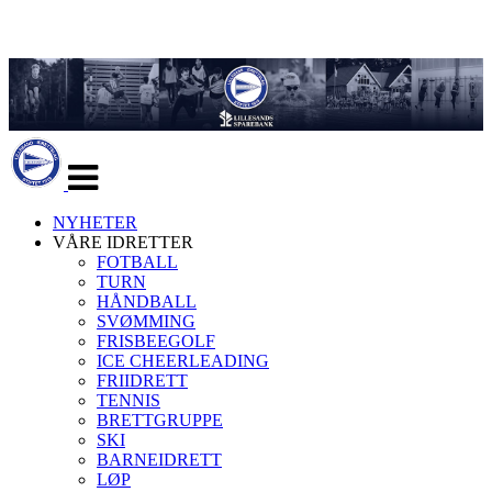
Veksle
navigasjon
NYHETER
VÅRE IDRETTER
FOTBALL
TURN
HÅNDBALL
SVØMMING
FRISBEEGOLF
ICE CHEERLEADING
FRIIDRETT
TENNIS
BRETTGRUPPE
SKI
BARNEIDRETT
LØP