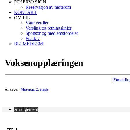
RESERVASJON
Reservasjon av møterom
KONTAKT
OM LIL
Våre verdier
Varsling og retningslinjer
Sponsor og medlemsfordeler
Filarkiv
BLI MEDLEM
Voksenopplæringen
Påmeldin
Arrangør:
Møterom 2. etasje
Arrangement