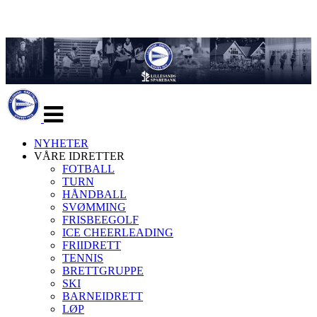
Veksle
navigasjon
NYHETER
VÅRE IDRETTER
FOTBALL
TURN
HÅNDBALL
SVØMMING
FRISBEEGOLF
ICE CHEERLEADING
FRIIDRETT
TENNIS
BRETTGRUPPE
SKI
BARNEIDRETT
LØP