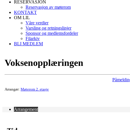
RESERVASJON
Reservasjon av møterom
KONTAKT
OM LIL
Våre verdier
Varsling og retningslinjer
Sponsor og medlemsfordeler
Filarkiv
BLI MEDLEM
Voksenopplæringen
Påmeldin
Arrangør:
Møterom 2. etasje
Arrangement