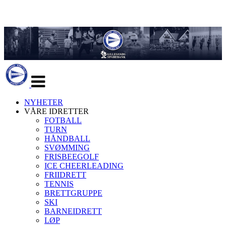
Veksle
navigasjon
NYHETER
VÅRE IDRETTER
FOTBALL
TURN
HÅNDBALL
SVØMMING
FRISBEEGOLF
ICE CHEERLEADING
FRIIDRETT
TENNIS
BRETTGRUPPE
SKI
BARNEIDRETT
LØP