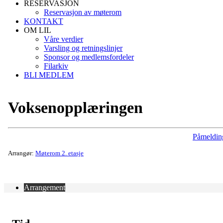
RESERVASJON
Reservasjon av møterom
KONTAKT
OM LIL
Våre verdier
Varsling og retningslinjer
Sponsor og medlemsfordeler
Filarkiv
BLI MEDLEM
Voksenopplæringen
Påmeldin
Arrangør:
Møterom 2. etasje
Arrangement