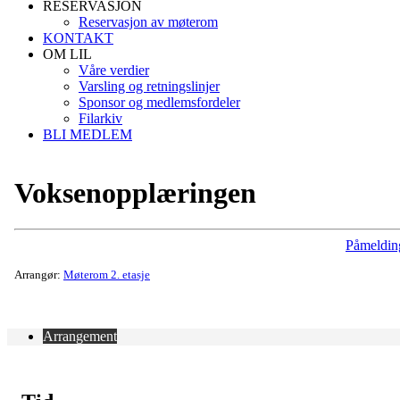
RESERVASJON
Reservasjon av møterom
KONTAKT
OM LIL
Våre verdier
Varsling og retningslinjer
Sponsor og medlemsfordeler
Filarkiv
BLI MEDLEM
Voksenopplæringen
Påmeldin
Arrangør:
Møterom 2. etasje
Arrangement