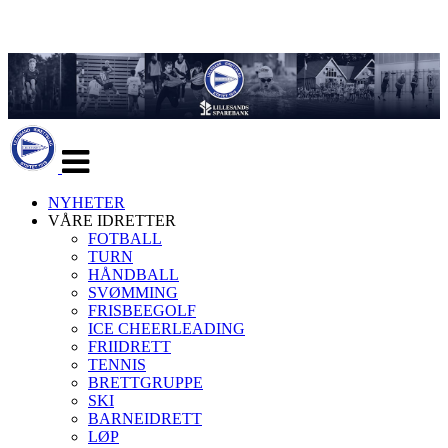
Veksle
navigasjon
NYHETER
VÅRE IDRETTER
FOTBALL
TURN
HÅNDBALL
SVØMMING
FRISBEEGOLF
ICE CHEERLEADING
FRIIDRETT
TENNIS
BRETTGRUPPE
SKI
BARNEIDRETT
LØP