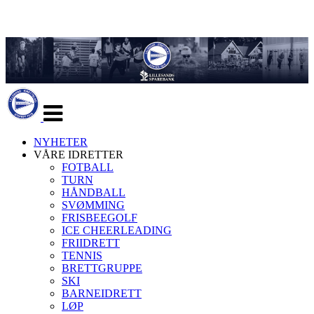
Veksle
navigasjon
NYHETER
VÅRE IDRETTER
FOTBALL
TURN
HÅNDBALL
SVØMMING
FRISBEEGOLF
ICE CHEERLEADING
FRIIDRETT
TENNIS
BRETTGRUPPE
SKI
BARNEIDRETT
LØP