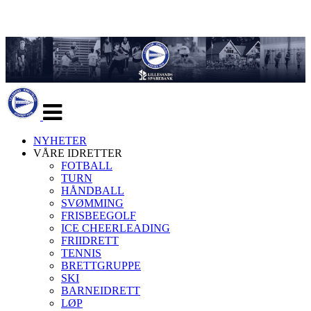
Veksle
navigasjon
NYHETER
VÅRE IDRETTER
FOTBALL
TURN
HÅNDBALL
SVØMMING
FRISBEEGOLF
ICE CHEERLEADING
FRIIDRETT
TENNIS
BRETTGRUPPE
SKI
BARNEIDRETT
LØP