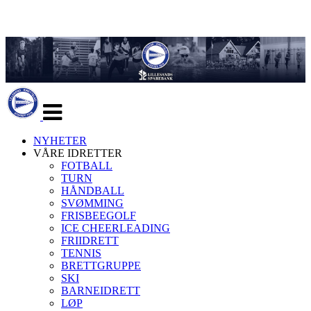
Veksle
navigasjon
NYHETER
VÅRE IDRETTER
FOTBALL
TURN
HÅNDBALL
SVØMMING
FRISBEEGOLF
ICE CHEERLEADING
FRIIDRETT
TENNIS
BRETTGRUPPE
SKI
BARNEIDRETT
LØP