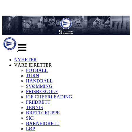
Veksle
navigasjon
NYHETER
VÅRE IDRETTER
FOTBALL
TURN
HÅNDBALL
SVØMMING
FRISBEEGOLF
ICE CHEERLEADING
FRIIDRETT
TENNIS
BRETTGRUPPE
SKI
BARNEIDRETT
LØP