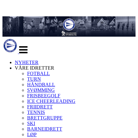
Veksle
navigasjon
NYHETER
VÅRE IDRETTER
FOTBALL
TURN
HÅNDBALL
SVØMMING
FRISBEEGOLF
ICE CHEERLEADING
FRIIDRETT
TENNIS
BRETTGRUPPE
SKI
BARNEIDRETT
LØP