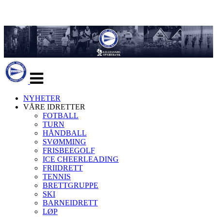
Veksle
navigasjon
NYHETER
VÅRE IDRETTER
FOTBALL
TURN
HÅNDBALL
SVØMMING
FRISBEEGOLF
ICE CHEERLEADING
FRIIDRETT
TENNIS
BRETTGRUPPE
SKI
BARNEIDRETT
LØP