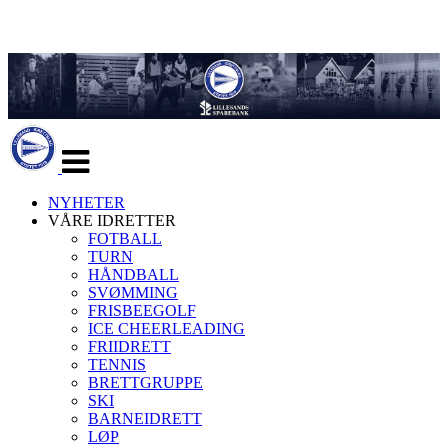
Veksle
navigasjon
NYHETER
VÅRE IDRETTER
FOTBALL
TURN
HÅNDBALL
SVØMMING
FRISBEEGOLF
ICE CHEERLEADING
FRIIDRETT
TENNIS
BRETTGRUPPE
SKI
BARNEIDRETT
LØP