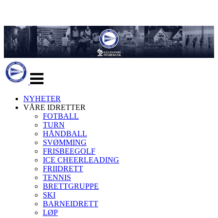
Veksle
navigasjon
NYHETER
VÅRE IDRETTER
FOTBALL
TURN
HÅNDBALL
SVØMMING
FRISBEEGOLF
ICE CHEERLEADING
FRIIDRETT
TENNIS
BRETTGRUPPE
SKI
BARNEIDRETT
LØP