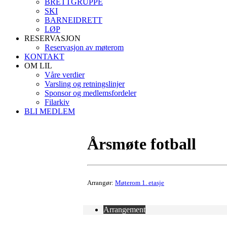
BRETTGRUPPE
SKI
BARNEIDRETT
LØP
RESERVASJON
Reservasjon av møterom
KONTAKT
OM LIL
Våre verdier
Varsling og retningslinjer
Sponsor og medlemsfordeler
Filarkiv
BLI MEDLEM
Årsmøte fotball
Arrangør:
Møterom 1. etasje
Arrangement