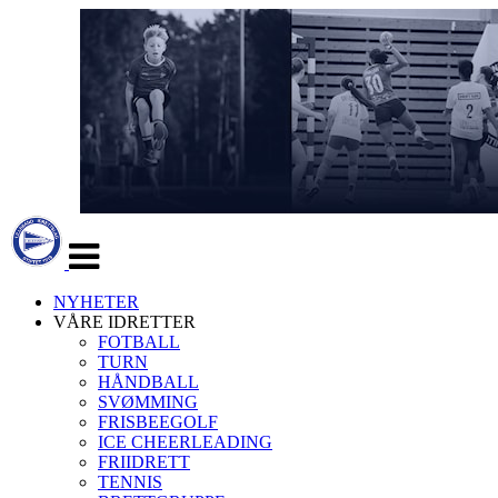
Veksle
navigasjon
NYHETER
VÅRE IDRETTER
FOTBALL
TURN
HÅNDBALL
SVØMMING
FRISBEEGOLF
ICE CHEERLEADING
FRIIDRETT
TENNIS