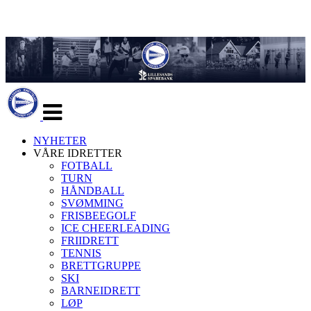
Veksle
navigasjon
NYHETER
VÅRE IDRETTER
FOTBALL
TURN
HÅNDBALL
SVØMMING
FRISBEEGOLF
ICE CHEERLEADING
FRIIDRETT
TENNIS
BRETTGRUPPE
SKI
BARNEIDRETT
LØP