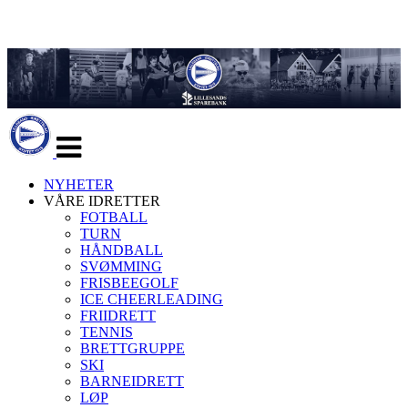
Veksle
navigasjon
NYHETER
VÅRE IDRETTER
FOTBALL
TURN
HÅNDBALL
SVØMMING
FRISBEEGOLF
ICE CHEERLEADING
FRIIDRETT
TENNIS
BRETTGRUPPE
SKI
BARNEIDRETT
LØP