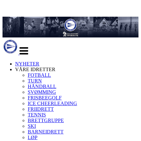
Veksle
navigasjon
NYHETER
VÅRE IDRETTER
FOTBALL
TURN
HÅNDBALL
SVØMMING
FRISBEEGOLF
ICE CHEERLEADING
FRIIDRETT
TENNIS
BRETTGRUPPE
SKI
BARNEIDRETT
LØP