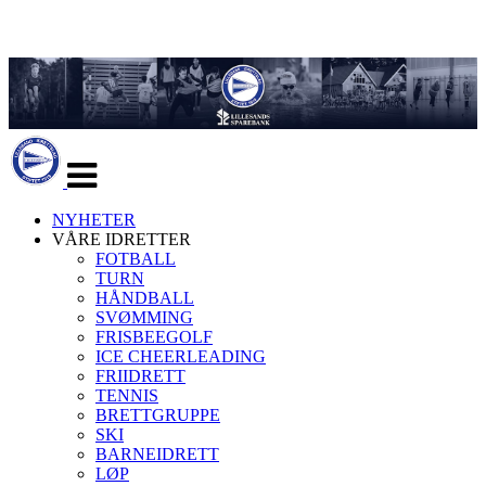
Veksle
navigasjon
NYHETER
VÅRE IDRETTER
FOTBALL
TURN
HÅNDBALL
SVØMMING
FRISBEEGOLF
ICE CHEERLEADING
FRIIDRETT
TENNIS
BRETTGRUPPE
SKI
BARNEIDRETT
LØP