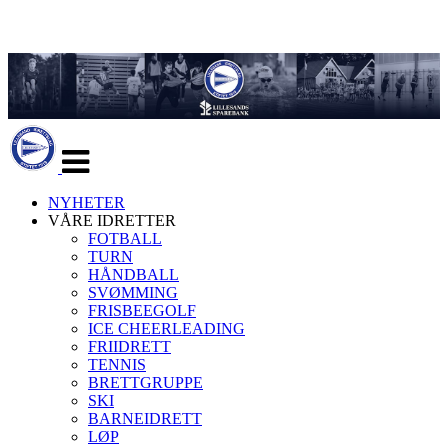
Veksle
navigasjon
NYHETER
VÅRE IDRETTER
FOTBALL
TURN
HÅNDBALL
SVØMMING
FRISBEEGOLF
ICE CHEERLEADING
FRIIDRETT
TENNIS
BRETTGRUPPE
SKI
BARNEIDRETT
LØP