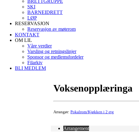
BRETTGRUPPE
SKI
BARNEIDRETT
LØP
RESERVASJON
Reservasjon av møterom
KONTAKT
OM LIL
Våre verdier
Varsling og retningslinjer
Sponsor og medlemsfordeler
Filarkiv
BLI MEDLEM
Voksenopplæringa
Arrangør:
Pokalrom/Kjøkken i 2 etg
Arrangement