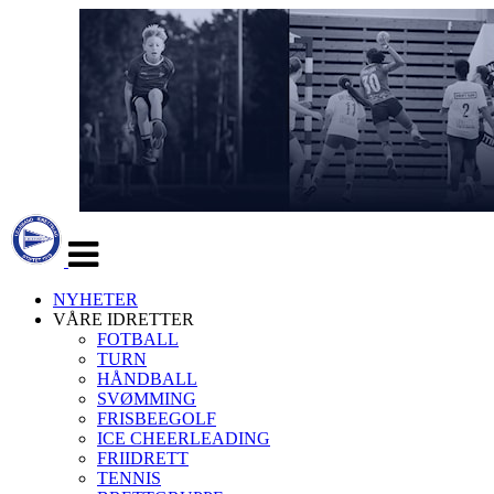
Veksle
navigasjon
NYHETER
VÅRE IDRETTER
FOTBALL
TURN
HÅNDBALL
SVØMMING
FRISBEEGOLF
ICE CHEERLEADING
FRIIDRETT
TENNIS