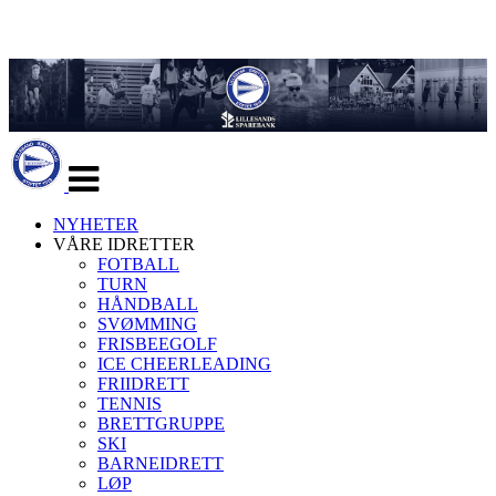
Veksle
navigasjon
NYHETER
VÅRE IDRETTER
FOTBALL
TURN
HÅNDBALL
SVØMMING
FRISBEEGOLF
ICE CHEERLEADING
FRIIDRETT
TENNIS
BRETTGRUPPE
SKI
BARNEIDRETT
LØP