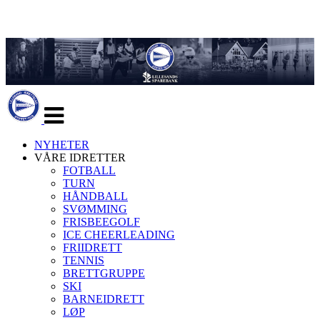
Veksle
navigasjon
NYHETER
VÅRE IDRETTER
FOTBALL
TURN
HÅNDBALL
SVØMMING
FRISBEEGOLF
ICE CHEERLEADING
FRIIDRETT
TENNIS
BRETTGRUPPE
SKI
BARNEIDRETT
LØP