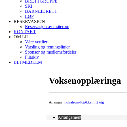
BRETTGRUPPE
SKI
BARNEIDRETT
LØP
RESERVASJON
Reservasjon av møterom
KONTAKT
OM LIL
Våre verdier
Varsling og retningslinjer
Sponsor og medlemsfordeler
Filarkiv
BLI MEDLEM
Voksenopplæringa
Arrangør:
Pokalrom/Kjøkken i 2 etg
Arrangement