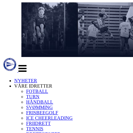
Veksle
navigasjon
NYHETER
VÅRE IDRETTER
FOTBALL
TURN
HÅNDBALL
SVØMMING
FRISBEEGOLF
ICE CHEERLEADING
FRIIDRETT
TENNIS