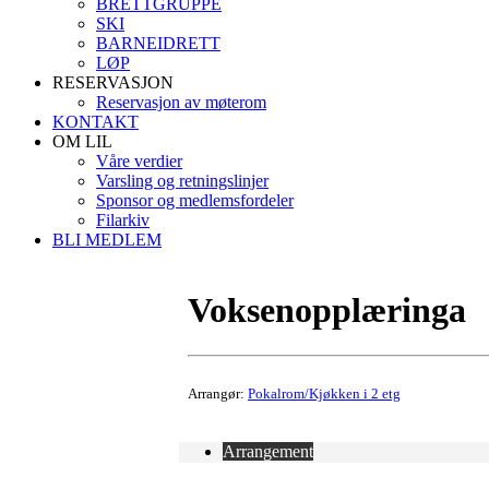
BRETTGRUPPE
SKI
BARNEIDRETT
LØP
RESERVASJON
Reservasjon av møterom
KONTAKT
OM LIL
Våre verdier
Varsling og retningslinjer
Sponsor og medlemsfordeler
Filarkiv
BLI MEDLEM
Voksenopplæringa
Arrangør:
Pokalrom/Kjøkken i 2 etg
Arrangement