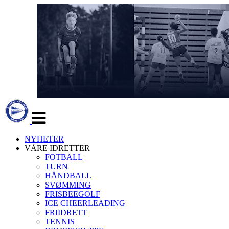
Veksle
navigasjon
NYHETER
VÅRE IDRETTER
FOTBALL
TURN
HÅNDBALL
SVØMMING
FRISBEEGOLF
ICE CHEERLEADING
FRIIDRETT
TENNIS