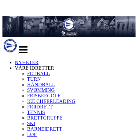
Veksle
navigasjon
NYHETER
VÅRE IDRETTER
FOTBALL
TURN
HÅNDBALL
SVØMMING
FRISBEEGOLF
ICE CHEERLEADING
FRIIDRETT
TENNIS
BRETTGRUPPE
SKI
BARNEIDRETT
LØP